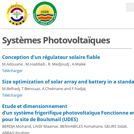
Accueil
»
SIENR-2010
»
Système Photovoltaïque
Systèmes Photovoltaïques
Conception d'un régulateur solaire fiable
M.Adouane , M.Haddadi , R. Medjoudj , A.Malek
Télécharger
Size optimization of solar array and battery in a stand
M.Belhadj, T.Benouaz, A.Cheknane and F.hadjaj
Télécharger
Etude et dimensionnement
d’un système frigorifique photovoltaïque Fonctionne 
pour le site de Bou­Ismail (UDES)
BERDJA Mohand, LAIDI Maamar, BENHABILES Asmahane, GEURS Sidali,
ABBAD Ibrahim