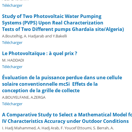
Télécharger
Study of Two Photovoltaic Water Pumping
Systems (PVPS) Upon Real Characterization
Tests of Two Different pumps Ghardaïa site/Algeria)
A.Boutelhig, A. Hadjarab and Y.Bakelli
Télécharger
Le Photovoltaïque : à quel prix ?
M. HADDADI
Télécharger
Évaluation de la puissance perdue dans une cellule
solaire conventionnelle mc­Si ­ Effets de la
conception de la grille de collecte
A.BOUYELFANE, A.ZERGA
Télécharger
A Comparative Study to Select a Mathematical Model f
I­V Characteristics Accuracy under Outdoor Conditions
I. Hadj Mahammed, A. Hadj Arab, F. Youcef Ettoumi, S. Berrah, A.